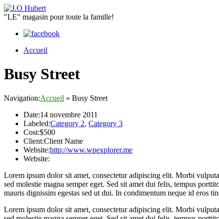
"LE" magasin pour toute la famille!
Accueil
Busy Street
Navigation:
Accueil
»
Busy Street
Date:
14 novembre 2011
Labeled:
Category 2
,
Category 3
Cost:
$500
Client:
Client Name
Website:
http://www.wpexplorer.me
Website:
Lorem ipsum dolor sit amet, consectetur adipiscing elit. Morbi vulputa
sed molestie magna semper eget. Sed sit amet dui felis, tempus porttit
mauris dignissim egestas sed ut dui. In condimentum neque id eros tin
Lorem ipsum dolor sit amet, consectetur adipiscing elit. Morbi vulputa
sed molestie magna semper eget. Sed sit amet dui felis, tempus porttit