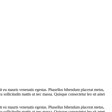
lit eu mauris venenatis egestas. Phasellus bibendum placerat metus,
u sollicitudin mattis ut nec massa. Quisque consectetur leo sit amet
lit eu mauris venenatis egestas. Phasellus bibendum placerat metus,
u sollicitudin mattis ut nec massa. Quisque consectetur leo sit amet