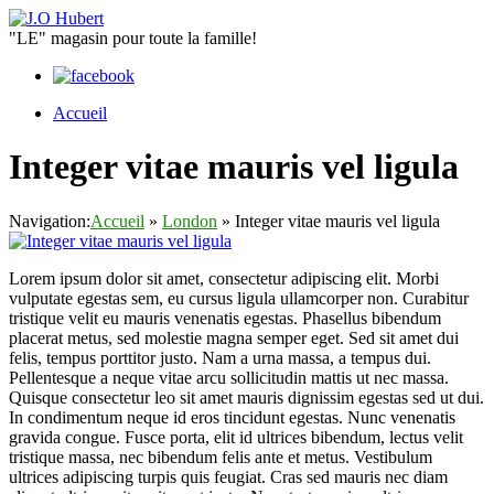
"LE" magasin pour toute la famille!
Accueil
Integer vitae mauris vel ligula
Navigation:
Accueil
»
London
»
Integer vitae mauris vel ligula
Lorem ipsum dolor sit amet, consectetur adipiscing elit. Morbi
vulputate egestas sem, eu cursus ligula ullamcorper non. Curabitur
tristique velit eu mauris venenatis egestas. Phasellus bibendum
placerat metus, sed molestie magna semper eget. Sed sit amet dui
felis, tempus porttitor justo. Nam a urna massa, a tempus dui.
Pellentesque a neque vitae arcu sollicitudin mattis ut nec massa.
Quisque consectetur leo sit amet mauris dignissim egestas sed ut dui.
In condimentum neque id eros tincidunt egestas. Nunc venenatis
gravida congue. Fusce porta, elit id ultrices bibendum, lectus velit
tristique massa, nec bibendum felis ante et metus. Vestibulum
ultrices adipiscing turpis quis feugiat. Cras sed mauris nec diam