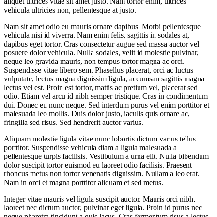
aliquet ultrices vitae sit amet justo. Nam tortor enim, ultrices
vehicula ultricies non, pellentesque at justo.
Nam sit amet odio eu mauris ornare dapibus. Morbi pellentesque
vehicula nisi id viverra. Nam enim felis, sagittis in sodales at,
dapibus eget tortor. Cras consectetur augue sed massa auctor vel
posuere dolor vehicula. Nulla sodales, velit id molestie pulvinar,
neque leo gravida mauris, non tempus tortor magna ac orci.
Suspendisse vitae libero sem. Phasellus placerat, orci ac luctus
vulputate, lectus magna dignissim ligula, accumsan sagittis magna
lectus vel est. Proin est tortor, mattis ac pretium vel, placerat sed
odio. Etiam vel arcu id nibh semper tristique. Cras in condimentum
dui. Donec eu nunc neque. Sed interdum purus vel enim porttitor et
malesuada leo mollis. Duis dolor justo, iaculis quis ornare ac,
fringilla sed risus. Sed hendrerit auctor varius.
Aliquam molestie ligula vitae nunc lobortis dictum varius tellus
porttitor. Suspendisse vehicula diam a ligula malesuada a
pellentesque turpis facilisis. Vestibulum a urna elit. Nulla bibendum
dolor suscipit tortor euismod eu laoreet odio facilisis. Praesent
rhoncus metus non tortor venenatis dignissim. Nullam a leo erat.
Nam in orci et magna porttitor aliquam et sed metus.
Integer vitae mauris vel ligula suscipit auctor. Mauris orci nibh,
laoreet nec dictum auctor, pulvinar eget ligula. Proin id purus nec
neque pharetra tincidunt a quis lacus. Cras fermentum risus a lectus